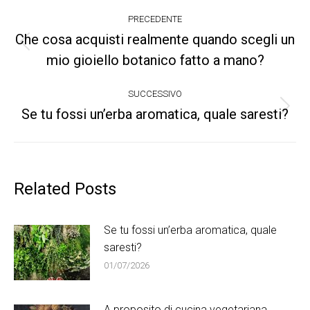
Naviga
PRECEDENTE
tra
Che cosa acquisti realmente quando scegli un
Post
mio gioiello botanico fatto a mano?
i
precedente:
post
SUCCESSIVO
Se tu fossi un’erba aromatica, quale saresti?
Prossimo
post:
Related Posts
Se tu fossi un’erba aromatica, quale
saresti?
01/07/2026
A proposito di cucina vegetariana,