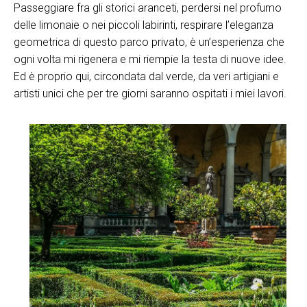
Passeggiare fra gli storici aranceti, perdersi nel profumo
delle limonaie o nei piccoli labirinti, respirare l’eleganza
geometrica di questo parco privato, è un’esperienza che
ogni volta mi rigenera e mi riempie la testa di nuove idee.
Ed è proprio qui, circondata dal verde, da veri artigiani e
artisti unici che per tre giorni saranno ospitati i miei lavori.