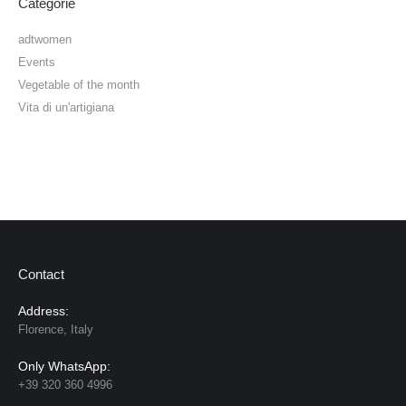
Categorie
adtwomen
Events
Vegetable of the month
Vita di un'artigiana
Contact
Address:
Florence, Italy
Only WhatsApp:
+39 320 360 4996