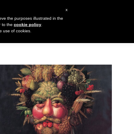
Instagram
Facebook
x
page
page
eve the purposes illustrated in the
opens
opens
r to the
cookie policy
.
Blog
Contatti
he use of cookies.
in
in
new
new
window
window