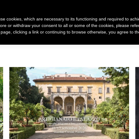
 use cookies, which are necessary to its functioning and required to achi
ore or withdraw your consent to all or some of the cookies, please refe
 racconto di me
Come nasce un mio gioiello
Gioielli
s page, clicking a link or continuing to browse otherwise, you agree to t