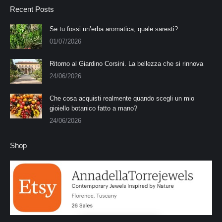
Recent Posts
Se tu fossi un’erba aromatica, quale saresti?
01/07/2026
Ritorno al Giardino Corsini. La bellezza che si rinnova
24/06/2026
Che cosa acquisti realmente quando scegli un mio
gioiello botanico fatto a mano?
24/06/2026
Shop