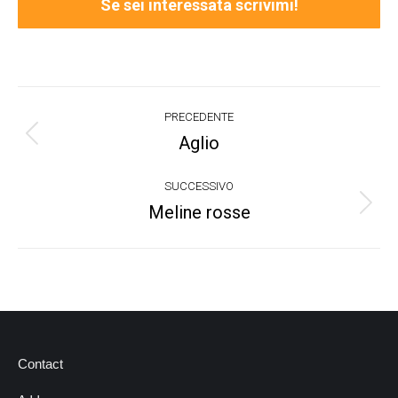
Se sei interessata scrivimi!
Project
PRECEDENTE
navigation
Aglio
Previous
project:
SUCCESSIVO
Meline rosse
Next
project:
Contact