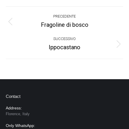
Project
PRECEDENTE
navigation
Fragoline di bosco
Previous
project:
SUCCESSIVO
Ippocastano
Next
project:
Contact
Address:
Florence, Italy
Only WhatsApp: