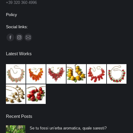
+39 320 360 4996
Policy
Social links:
Ci puoi trovare su:
Facebook
Instagram
Mail
page
page
page
Latest Works
opens
opens
opens
in
in
in
new
new
new
window
window
window
Recent Posts
Se tu fossi un’erba aromatica, quale saresti?