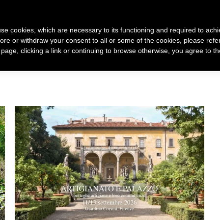
 use cookies, which are necessary to its functioning and required to achi
ore or withdraw your consent to all or some of the cookies, please refe
 racconto di me
Come nasce un mio gioiello
Gioielli
s page, clicking a link or continuing to browse otherwise, you agree to t